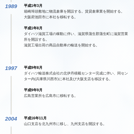
1989
平成1年3月
箱崎埠頭敷地に物流倉庫を開設する。賃貸倉庫業を開始する。
大阪府池田市に本社を移転する。
平成1年8月
ダイハツ滋賀工場の稼動に伴い、滋賀県蒲生郡蒲生町に滋賀営業
所を開設する。
滋賀工場出荷の商品自動車の輸送を開始する。
1997
平成9年8月
ダイハツ輸送株式会社の北伊丹積載センター完成に伴い、同セン
ター内(兵庫県川西市)に本社及び大阪支店を移設する。
平成9年9月
広島営業所を広島市に移転する。
2004
平成16年11月
山口支店を北九州市に移し、九州支店を開設する。