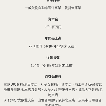
営業内容
一般貨物自動車運送事業 賃貸倉庫業
資本金
2千5百万円
年間売上高
22.1億円（令和7年12月末現在）
従業員数
104名（令和7年12月末現在）
取引先銀行
三菱UFJ銀行/池田支店・りそな銀行/川西支店・商工中金/尼崎支店
池田泉州銀行/本店営業部・みなと銀行/伊丹支店・徳島大正銀行/尼
崎支店
伊予銀行/大阪北支店・山陰合同銀行/阪神北支店・広島市信用組合/
鷹の橋支店